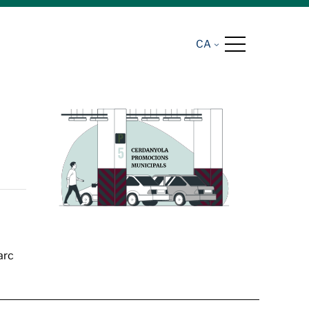
CA
arc