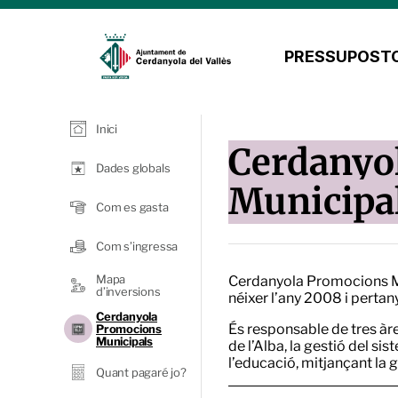
PRESSUPOSTO
Inici
Cerdanyo
Dades globals
Municipa
Com es gasta
Com s’ingressa
Mapa
Cerdanyola Promocions Mu
d’inversions
néixer l’any 2008 i pertan
Cerdanyola
És responsable de tres àr
Promocions
Municipals
de l’Alba, la gestió del si
l’educació, mitjançant la g
Quant pagaré jo?