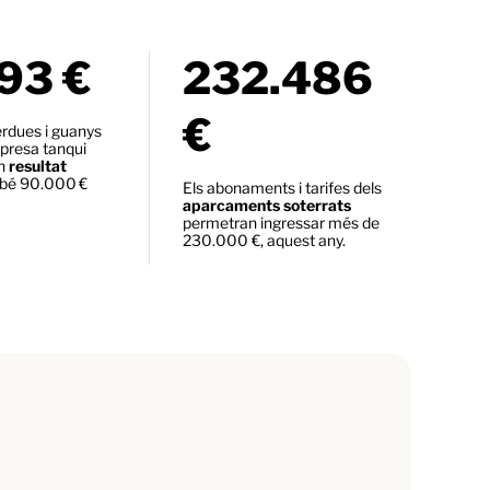
93 €
232.486
€
rdues i guanys
presa tanqui
un
resultat
ebé 90.000 €
Els abonaments i tarifes dels
aparcaments soterrats
permetran ingressar més de
230.000 €, aquest any.