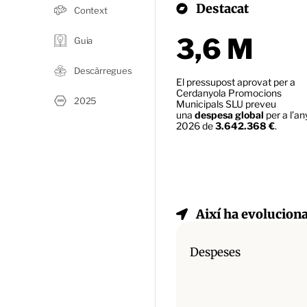
Destacat
Context
3,6 M
Guia
Descàrregues
El pressupost aprovat per a
Cerdanyola Promocions
2025
Municipals SLU preveu
una
despesa global
per a l’an
2026 de
3.642.368 €
.
Així ha evolucion
Despeses