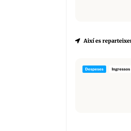
Així es reparteixe
Despeses
Ingressos