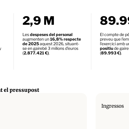
2,9 M
89.9
Les
despeses del personal
El compte de pè
augmenten un
16,8% respecte
preveu que l’em
de 2025
aquest 2026, situant-
l’exercici amb 
y
se en gairebé 3 milions d’euros
positiu
de gair
(
2.877.421 €)
.
(
89.993 €)
.
at el pressupost
Ingressos